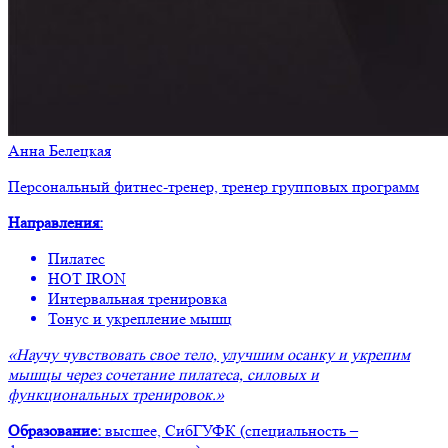
Анна Белецкая
Персональный фитнес-тренер, тренер групповых программ
Направления:
Пилатес
HOT IRON
Интервальная тренировка
Тонус и укрепление мышц
«Научу чувствовать свое тело, улучшим осанку и укрепим
мышцы через сочетание пилатеса, силовых и
функциональных тренировок.»
Образование:
высшее, СибГУФК (специальность –